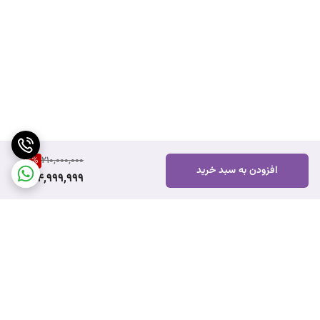
2
%
210,000,000
افزودن به سبد خرید
204,999,999