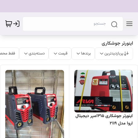
اینورتر جوشکاری
پربازدیدترین
برندها
قیمت
دسته‌بندی
فقط محصو
اینورتر جوشکاری 315امپر دیجیتال
اروا مدل 2119