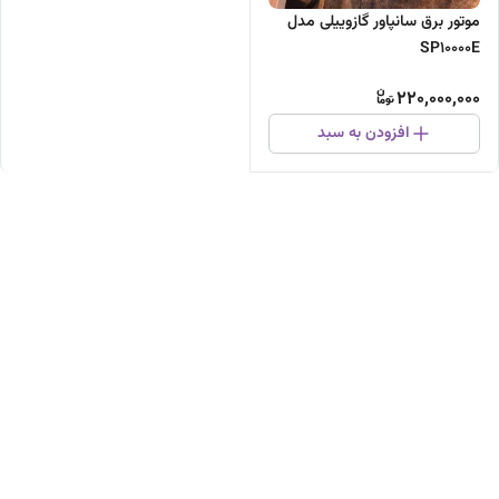
موتور برق سانپاور گازوییلی مدل
SP10000E
220,000,000
افزودن به سبد