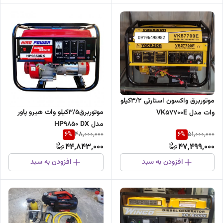
موتوربرق واکسون استارتی ۳/۲کیلو
موتوربرق3/5کیلو وات هیرو پاور
وات مدل VK57700E
مدل HP9850 DX
6
%
6
%
48,000,000
51,000,000
44,843,000
47,499,000
افزودن به سبد
افزودن به سبد