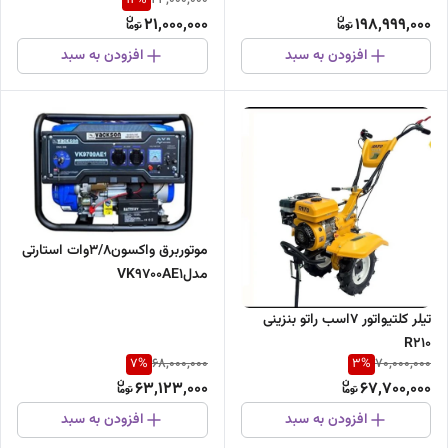
24,000,000
21,000,000
198,999,000
افزودن به سبد
افزودن به سبد
موتوربرق واکسون3/8وات استارتی
مدلVK9700AE1
تیلر کلتیواتور 7اسب راتو بنزینی
R210
7
%
3
%
68,000,000
70,000,000
63,123,000
67,700,000
افزودن به سبد
افزودن به سبد