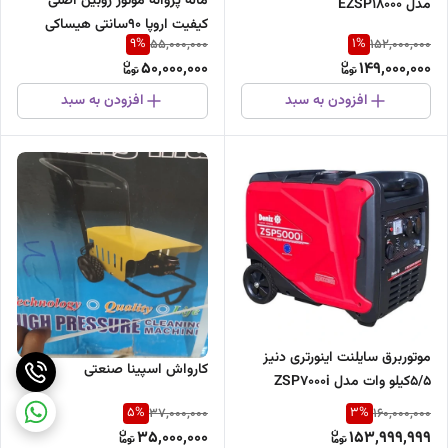
ماله پروانه موتور روبین اصلی
مدل EZSP18000
کیفیت اروپا 90سانتی هیساکی
9
%
1
%
55,000,000
152,000,000
50,000,000
149,000,000
افزودن به سبد
افزودن به سبد
موتوربرق سایلنت اینورتری دنیز
کارواش اسپینا صنعتی
5/5کیلو وات مدل ZSP7000i
5
%
3
%
37,000,000
160,000,000
35,000,000
153,999,999