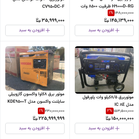
H9000D-RG ظرفیت ۸۵۰۰ وات
CV950DC-F
1
%
148,000,000
دوگانه سوز
35,999,000
145,139,000
افزودن به سبد
افزودن به سبد
موتور برق 8کاوا واکسون گازوییلی
موتوربرق 8/5کیلو وات پاورفول
سایلنت واکسون مدل KDE9500T
مدل IC 8E
1
%
2
%
230,000,000
153,500,000
225,999,999
150,000,000
افزودن به سبد
افزودن به سبد