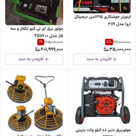
اینورتر جوشکاری 315امپر دیجیتال
اروا مدل 2119
موتور برق ای تی کیو تکفاز و سه
فاز مدل TG11200
1
%
5
%
205,000,000
37,000,000
201,999,000
35,000,000
افزودن به سبد
افزودن به سبد
موتوربرق دنیز ده کیلو وات بنزینی