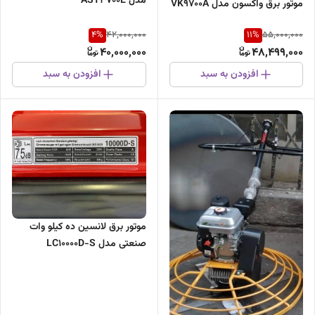
مدل AST3700E
موتور برق واکسون مدل VK9700A
4
%
11
%
42,000,000
55,000,000
40,000,000
48,499,000
افزودن به سبد
افزودن به سبد
موتور برق لانسین ده کیلو وات
صنعتی مدل LC10000D-S