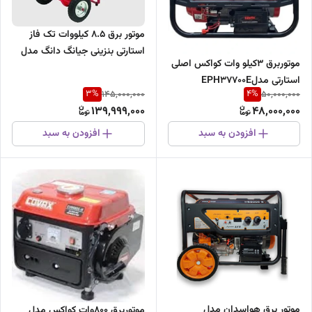
موتور برق 8.5 کیلووات تک فاز
استارتی بنزینی جیانگ دانگ مدل
موتوربرق 3کیلو وات کواکس اصلی
JD8500THEB
استارتی مدلEPH37700E
3
%
4
%
145,000,000
50,000,000
139,999,000
48,000,000
افزودن به سبد
افزودن به سبد
موتور برق هواسدان مدل
موتوربرق 800وات کواکس مدل