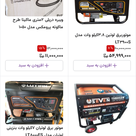
ویبره دریلی 2متری ماکیتا طرح
ماکوته پرومکس مدل 1050
موتوربرق لوتین 3.8کیلو وات مدل
LT3900S
15
%
8
%
13,000,000
60,000,000
11,000,000
54,999,000
افزودن به سبد
افزودن به سبد
موتور برق لوتیان ۷کیلو وات بنزینی
لوتیان مدل LT8000ES