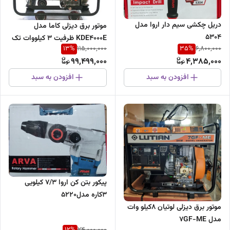
دریل چکشی سیم دار اروا مدل
موتور برق دیزلی کاما مدل
5304
KDE4000E ظرفیت ۳ کیلووات تک
13
%
35
%
115,000,000
6,800,000
فاز
99,499,000
4,385,000
افزودن به سبد
افزودن به سبد
پیکور بتن کن اروا ۷/۳ کیلویی
۳کاره مدل۵۲۲۰
موتور برق دیزلی لوتیان 8کیلو وات
مدل 7GF-ME
12
%