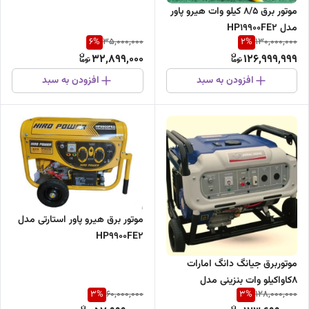
موتور برق ۸/۵ کیلو وات هیرو پاور
مدل HP19900FE2
6
%
2
%
35,000,000
130,000,000
32,899,000
126,999,999
افزودن به سبد
افزودن به سبد
موتور برق هیرو پاور استارتی مدل
HP9900FE2
موتوربرق جیانگ دانگ امارات
8کاواکیلو وات بنزینی مدل
3
%
3
%
60,000,000
128,000,000
JD10000JWE2