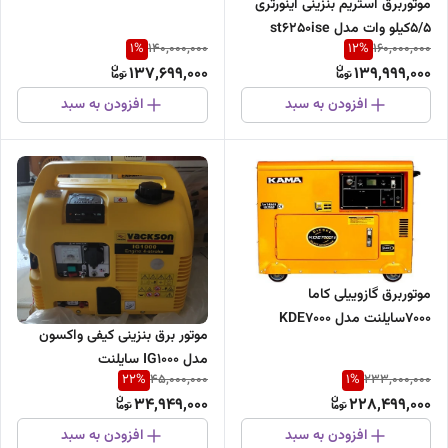
موتوربرق استریم بنزینی اینورتری
5/5کیلو وات مدل st6250ise
1
%
12
%
140,000,000
160,000,000
137,699,000
139,999,000
افزودن به سبد
افزودن به سبد
موتوربرق گازوییلی کاما
7000سایلنت مدل KDE7000
موتور برق بنزینی کیفی واکسون
مدل IG1000 سایلنت
22
%
1
%
45,000,000
233,000,000
34,949,000
228,499,000
افزودن به سبد
افزودن به سبد