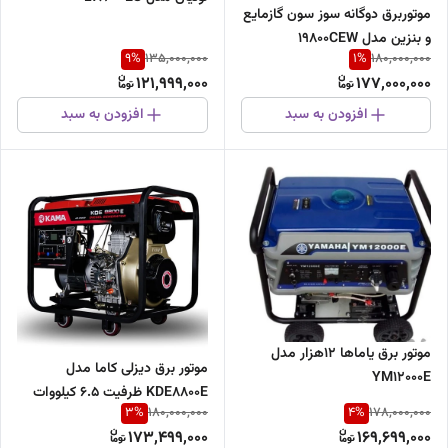
موتوربرق دوگانه سوز سون گازمایع
و بنزین مدل 19800CEW
9
%
1
%
135,000,000
180,000,000
121,999,000
177,000,000
افزودن به سبد
افزودن به سبد
موتور برق یاماها 12هزار مدل
موتور برق دیزلی کاما مدل
YM12000E
KDE8800E ظرفیت ۶.۵ کیلووات
3
%
4
%
180,000,000
178,000,000
173,499,000
169,699,000