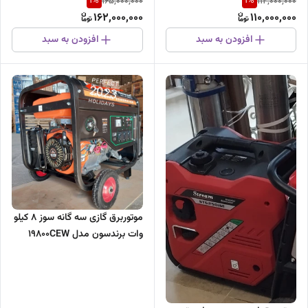
1
%
1
%
165,000,000
112,000,000
162,000,000
110,000,000
افزودن به سبد
افزودن به سبد
موتوربرق گازی سه گانه سوز ۸ کیلو
وات برندسون مدل 19800CEW