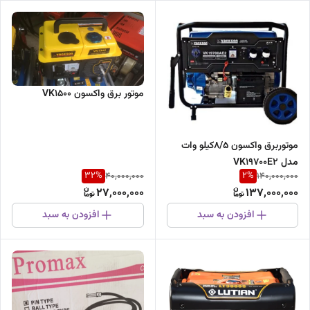
موتور برق واکسون VK1500
موتوربرق واکسون 8/5کیلو وات
مدل VK19700E2
32
%
2
%
40,000,000
140,000,000
27,000,000
137,000,000
افزودن به سبد
افزودن به سبد