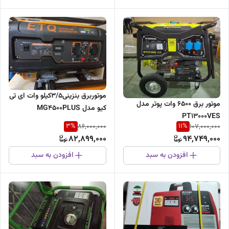
موتوربرق بنزینی3/5کیلو وات ای تی
موتور برق ۶۵۰۰ وات پوتر مدل
کیو مدل MG4500PLUS
PT13000VES
3
%
11
%
86,000,000
107,000,000
82,899,000
94,749,000
افزودن به سبد
افزودن به سبد