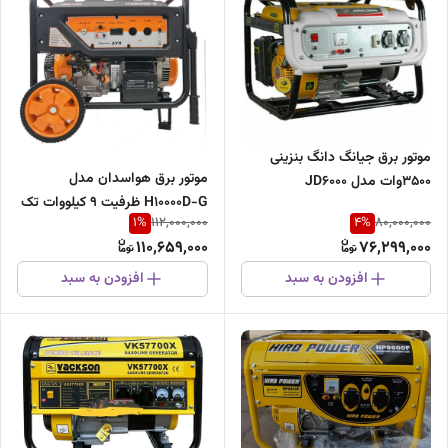
موتور برق جیانگ دانگ بنزینی
موتور برق هواسدان مدل
3500وات مدل JD6000
H10000D-G ظرفیت ۹ کیلووات تک
1
%
4
%
112,000,000
80,000,000
فاز
110,659,000
76,299,000
افزودن به سبد
افزودن به سبد