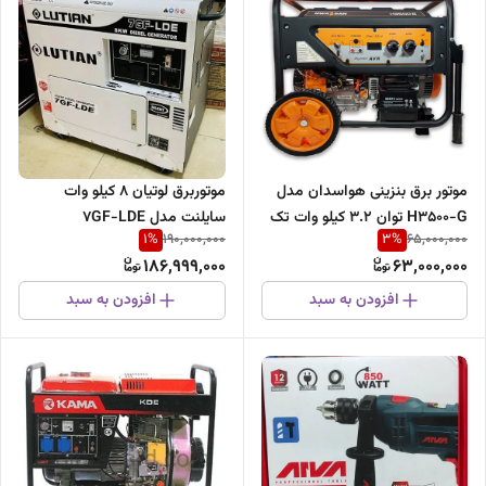
موتور برق بنزینی هواسدان مدل
موتوربرق لوتیان 8 کیلو وات
H3500-G توان ۳.۲ کیلو وات تک
سایلنت مدل 7GF-LDE
1
%
3
%
190,000,000
65,000,000
فاز
186,999,000
63,000,000
افزودن به سبد
افزودن به سبد