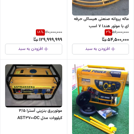
ماله پروانه صنعتی هیساکی حرفه
ای با موتور هندا 7 اسب
18
%
2
%
160,000,000
56,000,000
129,999,999
54,500,000
افزودن به سبد
افزودن به سبد
موتوربرق بنزینی آسترا ۳/۵
کیلووات مدل AST3700DC