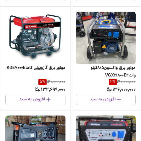
موتور برق گازوییلی کاماKDE7000E
موتور برق واکسون8/5کیلو
واتVGX19800E2
5
%
2
%
140,000,000
140,000,000
132,699,000
136,000,000
افزودن به سبد
افزودن به سبد