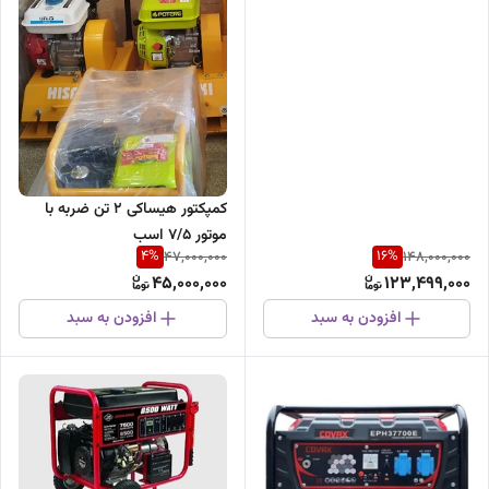
کیلووات تک فاز اتوماتیک
کمپکتور هیساکی ۲ تن ضربه با
موتور ۷/۵ اسب
4
%
16
%
47,000,000
148,000,000
45,000,000
123,499,000
افزودن به سبد
افزودن به سبد