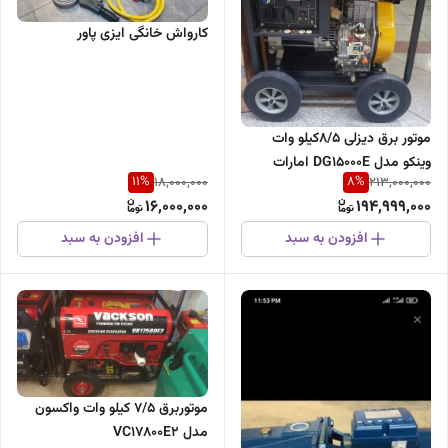
کارواش خانگی ایزی پاور
موتور برق دیزلی 8/5کیلو وات
وینکو مدل DG15000E امارات
11
%
8
%
18,000,000
213,000,000
16,000,000
194,999,000
افزودن به سبد
افزودن به سبد
موتوربرق ۷/۵ کیلو وات واکسون
مدل VC17800E2