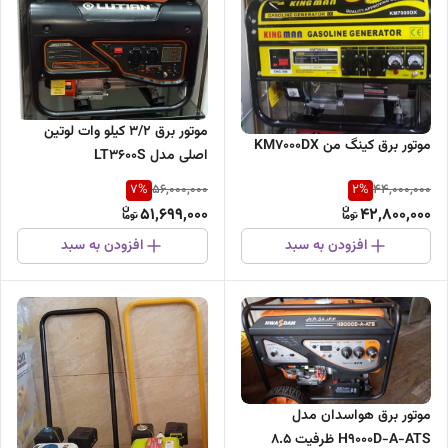
موتور برق ۳/۲ کیلو وات لوتین
موتور برق کینگ من KM۷۰۰۰DX
اصلی مدل LT3600S
7
%
2
%
56,000,000
44,000,000
51,699,000
42,800,000
افزودن به سبد
افزودن به سبد
موتور برق هواسدان مدل
H9000D-A-ATS ظرفیت ۸.۵