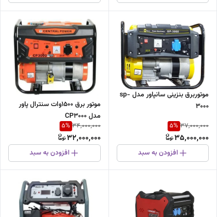
موتوربرق بنزینی سانپاور مدل sp-
موتور برق 1500وات سنترال پاور
3000
مدل CP3000
5
%
5
%
34,000,000
37,000,000
32,000,000
35,000,000
افزودن به سبد
افزودن به سبد