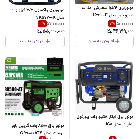
موتوربرق 4کاوا سفارش امارات
موتوربرق واکسون ۳/۵ کیلو وات
هیرو پاور مدل HP9900F
مدل VK57700X
3
%
7
%
57,000,000
50,000,000
55,000,000
46,199,000
افزودن به سبد
افزودن به سبد
موتور برق ایکار ۸کیلو وات پاورفول
امارات مدل IC8
موتور برق ۸۵۰۰ وات گریین پاور
اتومات مدل GR9500ATS