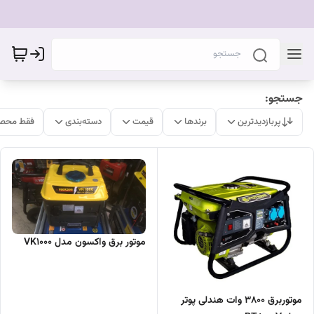
جستجو:
پربازدیدترین
برندها
قیمت
دسته‌بندی
فقط محصو
موتور برق واکسون مدل VK1000
موتوربرق ۳۸۰۰ وات هندلی پوتر