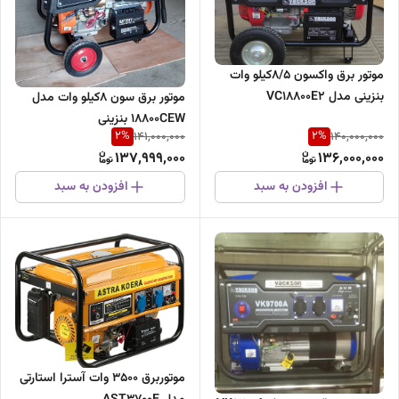
موتور برق واکسون 8/5کیلو وات
بنزینی مدل VC18800E2
موتور برق سون 8کیلو وات مدل
18800CEW بنزینی
2
%
2
%
141,000,000
140,000,000
137,999,000
136,000,000
افزودن به سبد
افزودن به سبد
موتوربرق ۳۵۰۰ وات آسترا استارتی