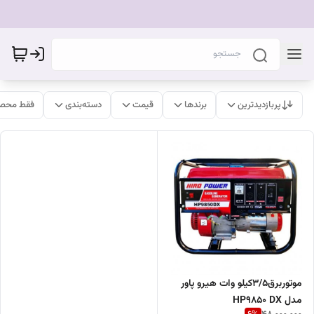
پربازدیدترین
برندها
قیمت
دسته‌بندی
فقط محصو
موتوربرق3/5کیلو وات هیرو پاور
مدل HP9850 DX