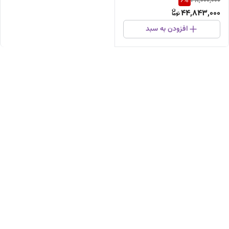
6
%
48,000,000
44,843,000
افزودن به سبد