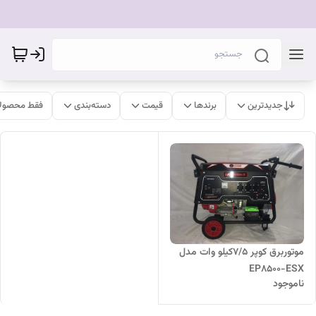
جدیدترین
برندها
قیمت
دسته‌بندی
فقط محصولا
موتوربرق کوپر 7/5کیلو وات مدل
EP8500-ESX
ناموجود