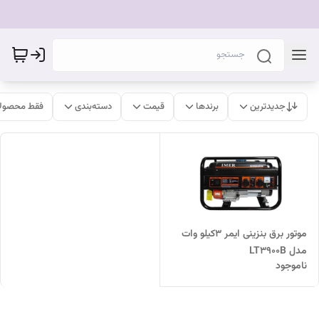
جدیدترین
برندها
قیمت
دسته‌بندی
فقط محصولا
موتور برق بنزینی ایمر ۳کیلو وات
مدل LT3900B
ناموجود