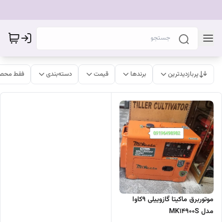
پربازدیدترین
برندها
قیمت
دسته‌بندی
فقط محصو
موتوربرق ماکیتا گازوییلی ۹کاوا
مدل MK14900S