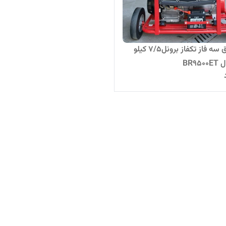
موتوربرق سه فاز تکفاز برونل۷/۵ کیلو
BR9