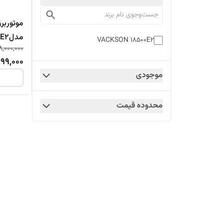
مدلVK18500E2
VACKSON 18500E2
8,000,000
99,000
موجودی
محدوده قیمت