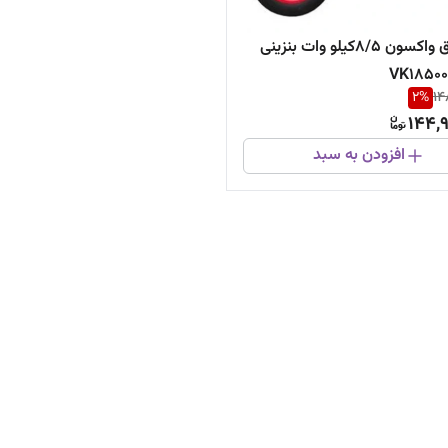
موتوربرق واکسون 8/5کیلو وات بنزینی
2
%
14
144,9
افزودن به سبد