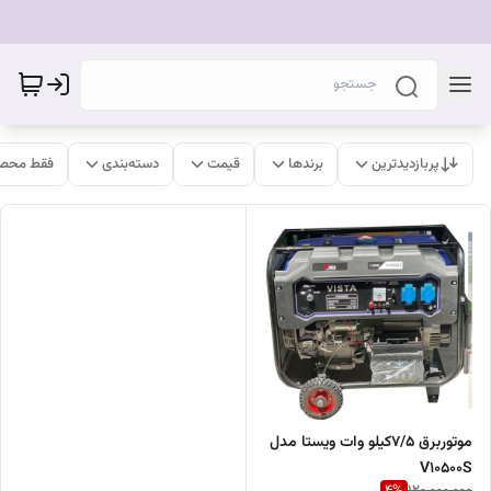
پربازدیدترین
برندها
قیمت
دسته‌بندی
فقط محصو
موتوربرق 7/5کیلو وات ویستا مدل
V10500S
4
%