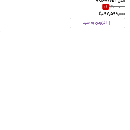
مدل VK16000VE2
1
%
94,000,000
92,599,000
افزودن به سبد