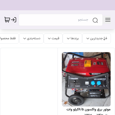
جدیدترین
برندها
قیمت
دسته‌بندی
فقط محصولا
موتور برق واکسون 6/5کیلو وات