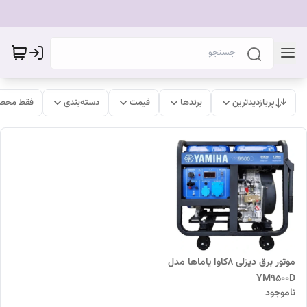
پربازدیدترین
برندها
قیمت
دسته‌بندی
فقط محصو
موتور برق دیزلی 8کاوا یاماها مدل
YM9500D
ناموجود