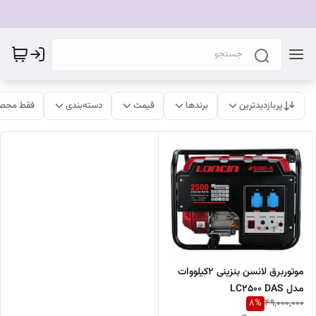
پربازدیدترین
برندها
قیمت
دسته‌بندی
فقط محصو
موتوربرق لانسن بنزینی ۲کیلووات
مدل LC2500 DAS
8
%
49,000,000