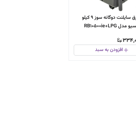
موتور برق سایلنت دوگانه سوز ۹ کیلو
دل RB10500ie+LPG
334,0
افزودن به سبد