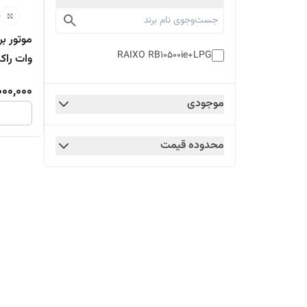
RAIXO RB10500ie+LPG
وات راکسیو م
00,000
موجودی
محدوده قیمت