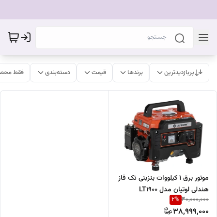
پربازدیدترین
برندها
قیمت
دسته‌بندی
فقط محصو
موتور برق 1 کیلووات بنزبنی تک فاز
هندلی لوتیان مدل LT1900
2
%
40,000,000
38,999,000