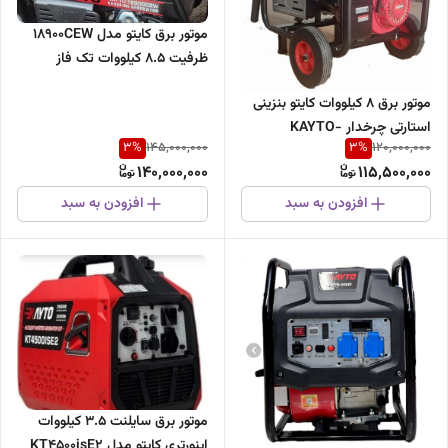
موتور برق کایتو مدل 18900CEW
ظرفیت ۸.۵ کیلووات تک فاز
موتور برق 8 کیلووات کایتو بنزینی
استارتی چرخدار KAYTO-
3
%
3
%
145,000,000
120,000,000
18000CEW | موتوربرق 8000 وات
140,000,000
115,500,000
افزودن به سبد
افزودن به سبد
موتور برق سایلنت 3.5 کیلووات
اینورتری کایتو مدل KT4500isE2