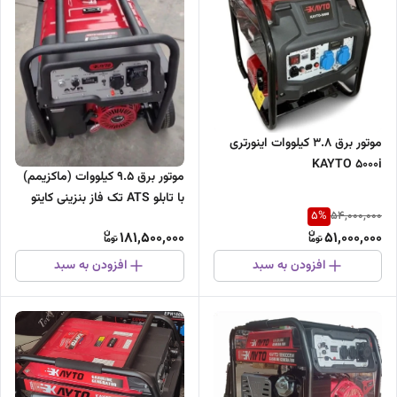
موتور برق ۳.۸ کیلووات اینورتری
KAYTO 5000i
موتور برق ۹.۵ کیلووات (ماکزیمم)
با تابلو ATS تک فاز بنزینی کایتو
5
%
54,000,000
KAYTO
181,500,000
51,000,000
افزودن به سبد
افزودن به سبد