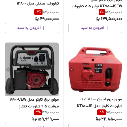
کیلووات هندلی مدل ۱۳۸۰۰
KT7500ISEW توان ۵.۵ کیلووات
14
%
1
%
57,000,000
152,000,000
سایلنت ریموت استارتی
49,000,000
149,500,000
افزودن به سبد
افزودن به سبد
موتور برق اینورتر سایلنت 1.1
موتور برق کایتو مدل 19900CEW
کیلووات کایتو مدل KT۱۵۰۰IS
ظرفیت ۹.۵ کیلووات تکفاز
3
%
18
%
165,000,000
55,000,000
159,999,000
44,850,000