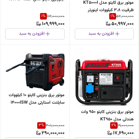
موتور برق کایتو مدل KT5000I
ظرفیت ۳.۸ کیلووات اینورتر
1
%
1
%
112,000,000
52,000,000
109,999,000
50,997,000
افزودن به سبد
افزودن به سبد
موتور برق بنزینی کایتو 10 کیلووات
سایلنت استارتی مدل 14000ISW
موتور برق بنزینی کایتو 950 وات
هندلی مدل KT950
3
%
6
%
301,000,000
19,000,000
290,000,000
17,690,000