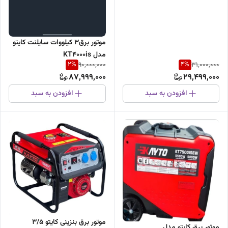
موتور برق۳ کیلووات سایلنت کایتو
مدل KT4000is
2
%
4
%
90,000,000
31,000,000
87,999,000
29,499,000
افزودن به سبد
افزودن به سبد
موتور برق بنزینی کایتو ۳/۵
موتور برق کایتو مدل