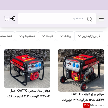
پربازدیدترین
برندها
قیمت
دسته‌بندی
فقط محصو
موتور برق بنزینی KAYTO مدل
موتور برق کایتو KAYTO-
12200C ظرفیت ۲.۲ کیلووات تک
13800CEW ظرفیت۳/8 کیلووات
فاز
19
%
55,000,000
بنزینی