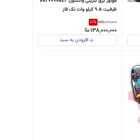
موتور برق بنزینی واکسون VK20700AE2
ظرفیت ۹.۵ کیلو وات تک فاز
10
%
155,000,000
138,000,000
افزودن به سبد