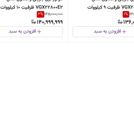
یت ۹ کیلووات
VGX22800E2 ظرفیت ۱۰ کیلووات
2
%
145,000,000
1
%
13
140,999,999
136,
افزودن به سبد
افزودن به سبد