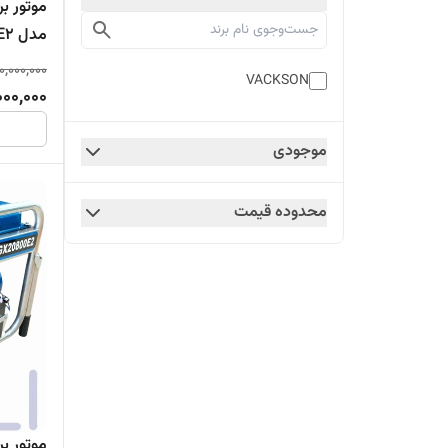
مدل VC18800E2
0,000,000
VACKSON
000,000
موجودی
محدوده قیمت
موتور ب