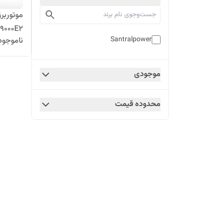
موتوربر
9000E2
Santralpower
ناموجود
موجودی
محدوده قیمت