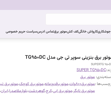
ر جوشکاری
کارواش خانگی
کف کش
موتور برق
تماس ادرس
سیاست حریم خصوصی
تور برق بنزینی سوپر تی جی مدل TG950DC
SUPERTG 950
ند:
SUPER TG950DC
ته‌بندی
:
موتور برق
چسب‌ها :
موتوربرق800وات
،
موتوربرقدوزمانه
،
موتوربرق کوچک
،
موتوربرق تی
موتوربرق تایگر
،
موتوربرق ابی
،
کرج
،
گوهردشت
،
بلوارملاصدرا
،
ایران
،