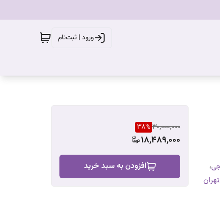
ورود | ثبت‌نام
38
%
30,000,000
18,489,000
افزودن به سبد خرید
جی
،
تهران