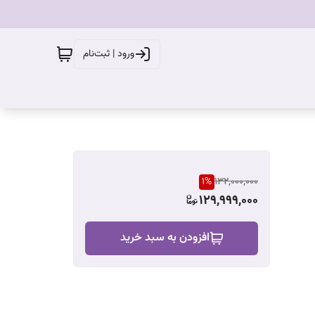
ورود | ثبت‌نام
1
%
132,000,000
129,999,000
افزودن به سبد خرید