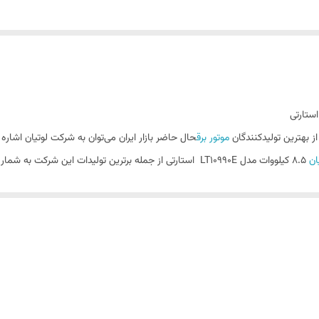
از بهترین تولیدکنندگان
موتور برق
حال حاضر بازار ایران می‌توان به شرکت لوتیان اشار
ان
8.۵ کیلووات مدل LT10990E استارتی از جمله برترین تولیدات این شرکت به شمار می‌رود. این
نشود. در ادامه با دیگر مشخصات فنی این محصول آشنا خواهید شد.