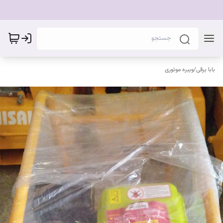
بابا برقی
/
ویبره موتوری