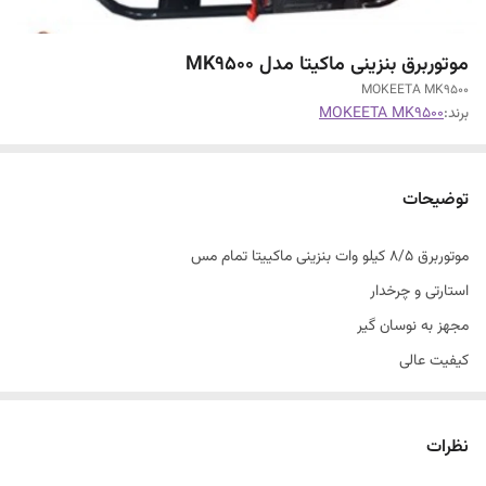
موتوربرق بنزینی ماکیتا مدل MK9500
MOKEETA MK9500
برند:
MOKEETA MK9500
توضیحات
موتوربرق ۸/۵ کیلو وات بنزینی ماکییتا تمام مس
استارتی و چرخدار
مجهز به نوسان گیر
کیفیت عالی
تحت لیسانس اروپا
مناسب برای جوشکاری ،فرز،دریل،هیلتی،بالابر،بتونییر،باغ،کارگاه و کلیه مصارف
نظرات
تا ۳۲ امپر