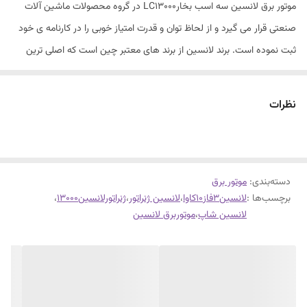
موتور برق لانسین سه اسب بخارLC13000 در گروه محصولات ماشین آلات
صنعتی قرار می گیرد و از لحاظ توان و قدرت امتیاز خوبی را در کارنامه ی خود
ثبت نموده است. برند لانسین از برند های معتبر چین است که اصلی ترین
حوزه ی فعالیت آن ها تولید انواع موتور برق است. موتور برق بنزینی که نام
دیگر آن ژنراتور بنزینی است در سه نوع موجود می باشد.
نظرات
نام محصول
موتور برق
دسته‌بندی
:
موتور برق
برچسب‌ها :
لانسین3فاز10کاوا
،
لانسین ژنراتور
،
ژنراتورلانسین13000
،
برند
لانسین شاپ
،
موتوربرق لانسین
لانسین
مدل
LC13000