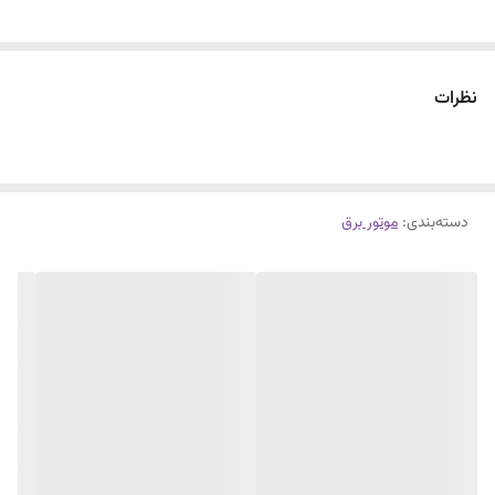
محصول فوق یکی از موتور برق های قدرتمندی است که شرکت «راتو» تولید
می‌کند.قدرت موتور 36 اسب که توانایی تولید 19 کیلووات و 86 آمپر تکفاز و 29
نظرات
امپر سه فاز را دارد.استفاده از سیم پیچ مس 100% و مجهز به تکنولوژی
(AVR) میباشد.
دسته‌بندی
:
موتور برق