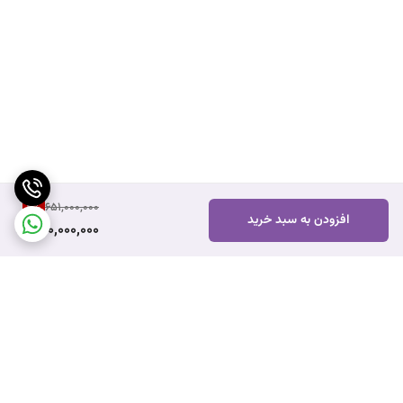
4
%
651,000,000
افزودن به سبد خرید
620,000,000