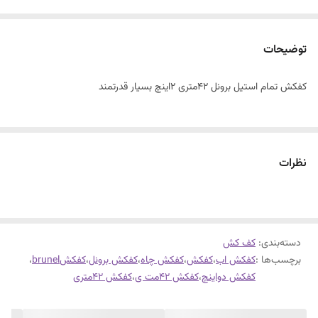
توضیحات
کفکش تمام استیل برونل 42متری 2اینچ بسیار قدرتمند
نظرات
دسته‌بندی
:
کف کش
برچسب‌ها :
کفکش اب
،
کفکش
،
کفکش چاه
،
کفکش برونل
،
کفکشbrunel
،
کفکش دواینچ
،
کفکش 42مت ی
،
کفکش 42متری