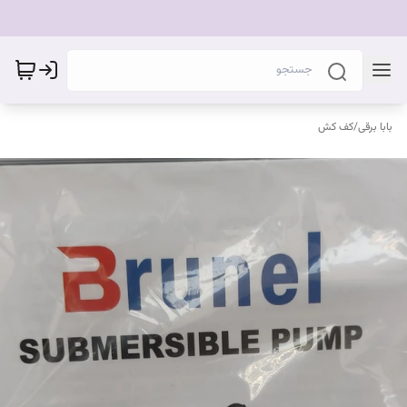
بابا برقی
/
کف کش