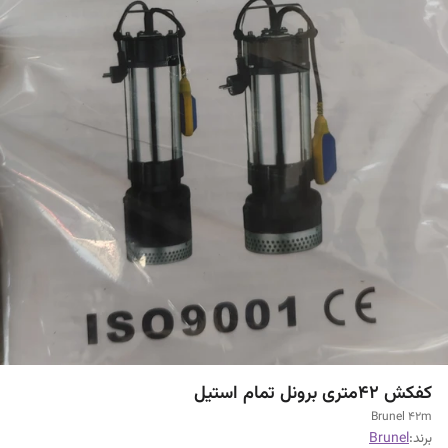
کفکش 42متری برونل تمام استیل
Brunel 42m
برند:
Brunel