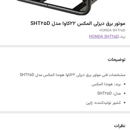
موتور برق دیزلی المکس 22کاوا مدل SHT25D
HONDA SHT25D
برند:
HONDA SHT25D
توضیحات
مشخصات فنی موتور برق دیزلی ۲۲کاوا هوندا المکس مدل SHT25D
برند: هوندا المکس
مدل: SHT25D
کشور تولیدکننده: ژاپن
فرکانس: ۵۰ هرتز
بالاترین توان خروجی: ۲۲ کاوا
نظرات