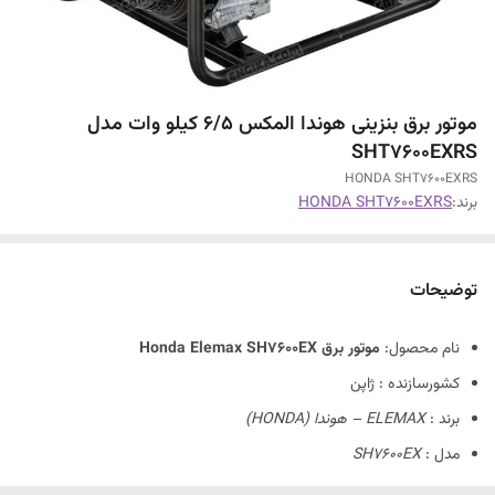
موتور برق بنزینی هوندا المکس 6/5 کیلو وات مدل
SHT7600EXRS
HONDA SHT7600EXRS
برند:
HONDA SHT7600EXRS
توضیحات
نام محصول:
موتور برق Honda Elemax SH7600EX
کشورسازنده : ژاپن
برند :
ELEMAX –
هوندا
(HONDA)
مدل :
SH7600EX
نمایندگی :
بازار سعدی