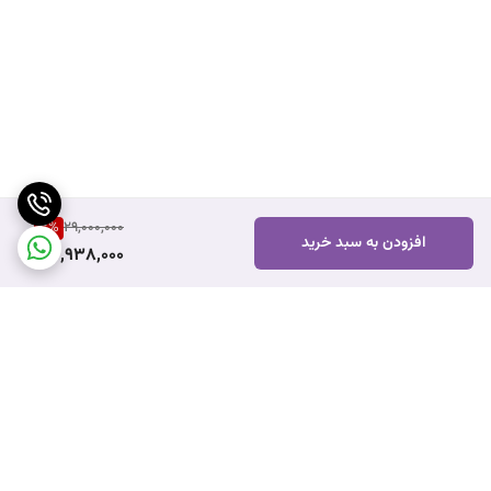
3
%
29,000,000
افزودن به سبد خرید
27,938,000
برگشت به بالا