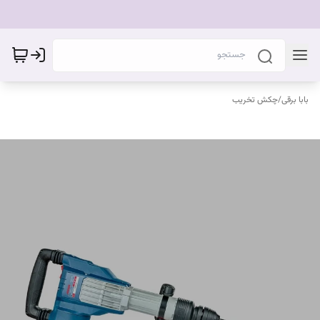
بابا برقی
/
چکش تخریب