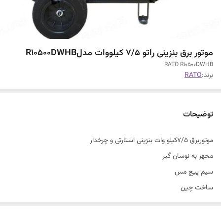
موتور برق بنزینی راتو 7/5 کیلووات مدلR10500DWHB
RATO R10500DWHB
برند:
RATO
توضیحات
موتوربرق 7/5کیلو وات بنزینی استارتی و چرخدار
مجهز به نوسان گیر
سیم پیچ مس
ساخت چین
ارسال سراسری
مناسب برای جوشکاری،بالابر،فرز،دریل،باغ،ویلا و........