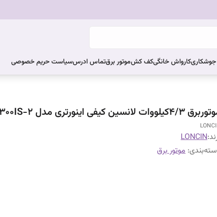
ر جوشکاری
کارواش خانگی
کف کش
موتور برق
تماس ادرس
سیاست حریم خصوصی
رق ۴/۳کیلووات لانسین کیفی اینورتری مدل GR4300IS-2
LONC
ند:
LONCIN
ته‌بندی
:
موتور برق