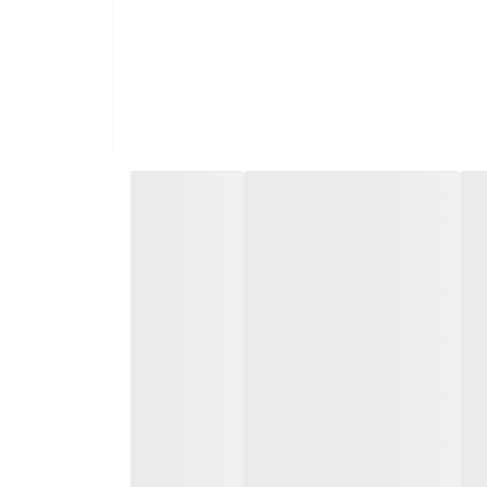
موتور برق بنزینی سایلنت 4.3 کیلووات لانسین خروجی پارالل دستگاه است. شما می توانید با کمک این ویژگی 2 موتور برق هم تیپ را با کمک یک وسیله جانبی به صورت پارالل هم
سین در بخش مصارف خانگی، یخچال، تلویزیون، روشنایی، کولر آبی (کولر گازی تا 9000) به همراه یک پمپ آب خانگی نیم اسب بخار به صورت همزمان روشن می