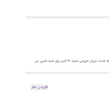
موتور برق بنزینی سایلنت 4.3 کیلووات لانسین مدل GR4300iS-2 موتور برقی با حداکثر توان خروجی 4300 وات و توان خروجی مداوم 3000 است که شدت جریان خروجی حدود 13 آمپر برای شما تامین می
 یک نفر با فیزیک متوسط هم می تواند با یک دست و به راحتی این موتور برق را حمل
اگر به دنبال یک موتور برق مناسب کمپ هستید موتور برق بنزینی سایلنت 4.3 کیلووات لانسین یک گزینه کم صدا و بی دردسر برای شما است. سری GR موتور برق های برند لانسین به سفارش کشور آلمان
افزودن نظر
نید از قابلیت استفاده کنید. با فعالسازی حالت اکو یا بهینه موتور