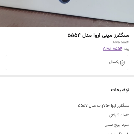
سنگفرز مینی اروا مدل 5554
Arva 5554
برند:
Arva 5554
یکسال
توضیحات
سنگفرز اروا 750وات مدل 5557
12ماه گارانتی
سیم پیچ مسی