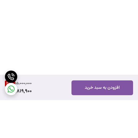
47
%
15,000,000
افزودن به سبد خرید
7,819,900