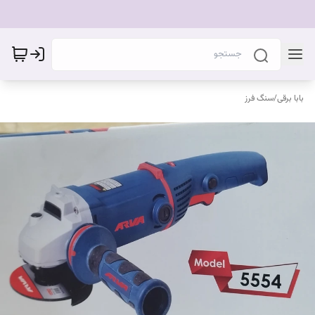
بابا برقی
/
سنگ فرز