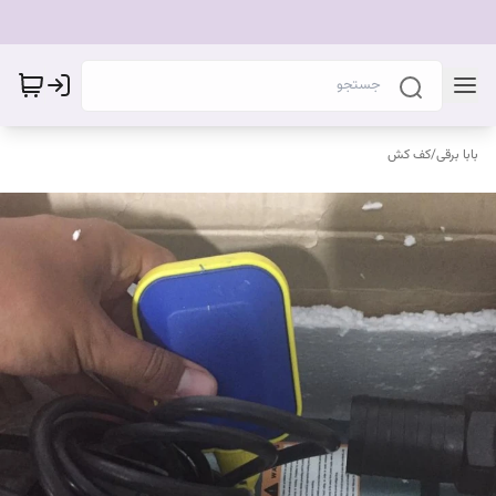
بابا برقی
/
کف کش