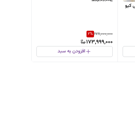
MG10800E
ای تی کیو
2
%
178,000,000
173,999,000
افزودن به سبد