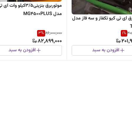
موتوربرق بنزینی3/5کیلو وات 
مدل MG4500PLUS
ق ای تی کیو تکفاز و سه فاز مدل
3
%
86,000,000
1
%
20
82,899,000
201,
افزودن به سبد
افزودن به سبد