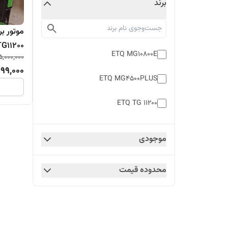
برند
موتور بر
TG11200
ETQ MG10800E
5,000,000
999,000
ETQ MG4500PLUS
ETQ TG 11200
موجودی
محدوده قیمت