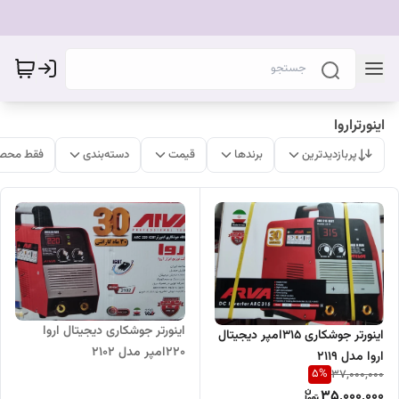
اینورتراروا
پربازدیدترین
برندها
قیمت
دسته‌بندی
فقط محصو
اینورتر جوشکاری دیجیتال اروا
اینورتر جوشکاری 315امپر دیجیتال
220امپر مدل 2102
اروا مدل 2119
5
%
37,000,000
35,000,000