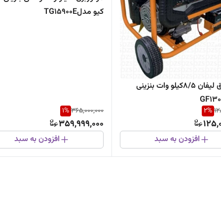
کیو مدلTG15900E
موتوربرق لیفان 8/5کیلو وات بنزینی
1
%
365,000,000
2
%
12
359,999,000
125,
افزودن به سبد
افزودن به سبد