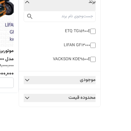
برند
ETQ TG15900E
LIFAN GF13000
مدل GF13000
VACKSON KDE9500E
8,000,000
000,000
موجودی
محدوده قیمت