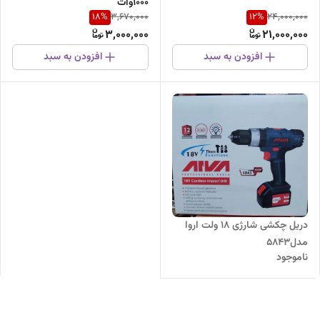
1000وات
18
%
12
%
3,670,000
24,000,000
3,000,000
21,000,000
افزودن به سبد
افزودن به سبد
دریل چکشی شارژی ۱۸ ولت اروا
مدل5843
ناموجود