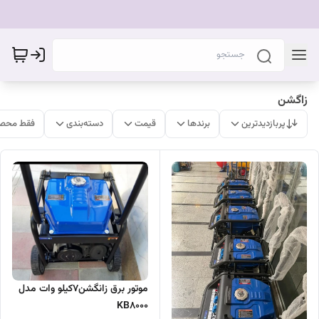
زاگشن
پربازدیدترین
برندها
قیمت
دسته‌بندی
فقط محصو
موتور برق زانگشن7کیلو وات مدل
KB8000