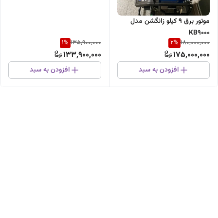
موتور برق 9 کیلو زانگشن مدل
KB9000
1
%
2
%
135,900,000
180,000,000
133,900,000
175,000,000
افزودن به سبد
افزودن به سبد