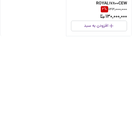
ROYAL17800CEW
2
%
133,000,000
130,000,000
افزودن به سبد