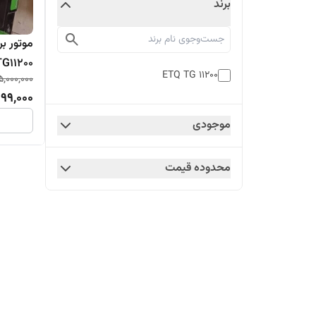
برند
موتور بر
TG11200
ETQ TG 11200
5,000,000
999,000
موجودی
محدوده قیمت