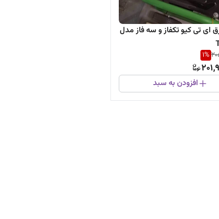
ق ای تی کیو تکفاز و سه فاز مدل
1
%
20
201,
افزودن به سبد