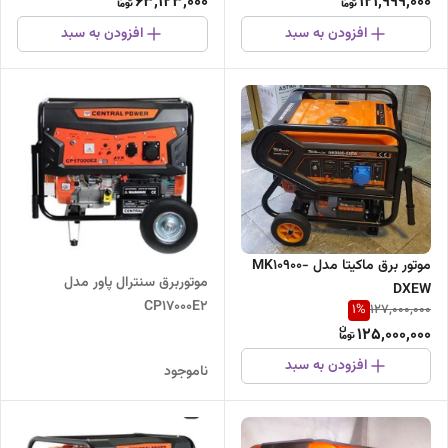
63,123,000
121,999,000
افزودن به سبد
افزودن به سبد
موتور برق ماکیتا مدل MK10900-
موتوربرق سنترال پاور مدل
DXEW
CP17000E2
1
%
127,000,000
125,000,000
افزودن به سبد
ناموجود