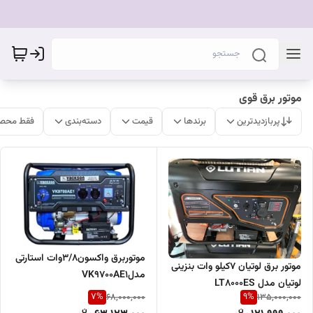
موتور برق قوی
پربازدیدترین
برندها
قیمت
دسته‌بندی
فقط محصو
موتوربرق واکسون3/8وات استارتی
موتور برق لوتیان ۷کیلو وات بنزینی
مدلVK9700AE1
لوتیان مدل LT8000ES
7
%
9
%
68,000,000
135,000,000