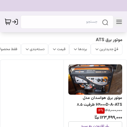
موتور برق ATS
جدیدترین
برندها
قیمت
دسته‌بندی
فقط محصولا
موتور برق هواسدان مدل
H9000D-A-ATS ظرفیت ۸.۵
16
%
148,000,000
کیلووات تک فاز اتوماتیک
123,499,000
افزودن به سبد