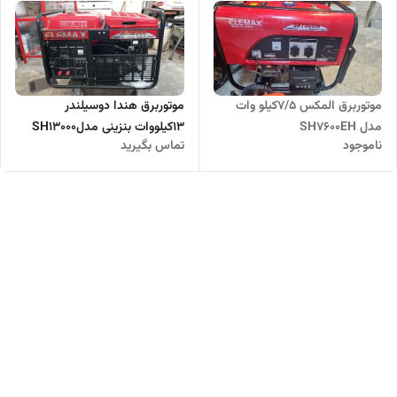
موتوربرق المکس 7/5کیلو وات
موتوربرق هندا دوسیلندر
مدل SH7600EH
13کیلو‌وات بنزینی مدلSH13000
ناموجود
تماس بگیرید