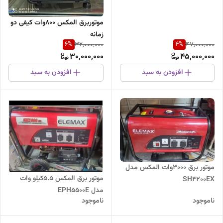
موتوربرق المکس 800وات کیفی دو
زمانه
6
%
4
%
32,000,000
47,000,000
30,000,000
45,000,000
افزودن به سبد
افزودن به سبد
موتور برق 3000وات المکس مدل
موتور برق المکس 5.5کیلو وات
SH4200EX
مدل EPH5500E
ناموجود
ناموجود