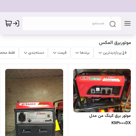
موتوربرق المکس
پربازدیدترین
برندها
قیمت
دسته‌بندی
فقط محصو
موتور برق کینگ من مدل
KM9000DX