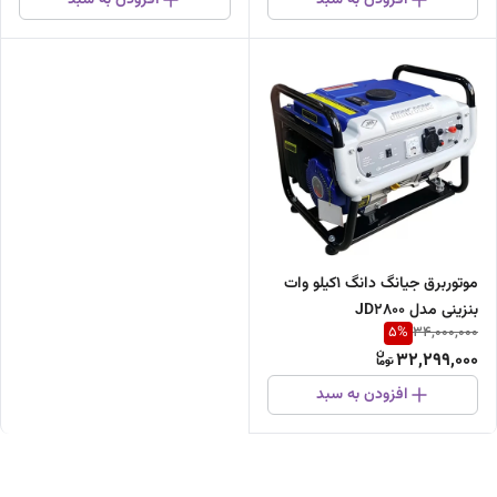
موتوربرق جیانگ دانگ 1کیلو وات
بنزینی مدل JD2800
5
%
34,000,000
32,299,000
افزودن به سبد