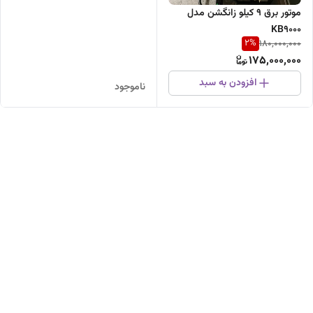
موتور برق 9 کیلو زانگشن مدل
KB9000
2
%
180,000,000
175,000,000
افزودن به سبد
ناموجود