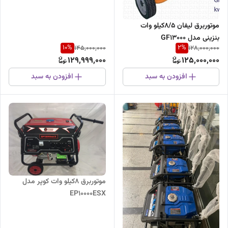
موتوربرق لیفان 8/5کیلو وات
بنزینی مدل GF13000
10
%
2
%
145,000,000
128,000,000
129,999,000
125,000,000
افزودن به سبد
افزودن به سبد
موتوربرق 8کیلو وات کوپر مدل
EP10000ESX