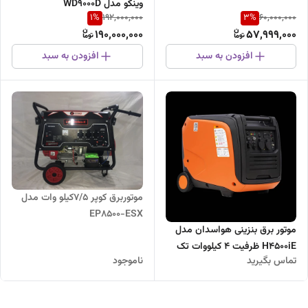
وینکو مدل WD9000D
1
%
3
%
192,000,000
60,000,000
190,000,000
57,999,000
افزودن به سبد
افزودن به سبد
موتوربرق کوپر 7/5کیلو وات مدل
EP8500-ESX
موتور برق بنزینی هواسدان مدل
H4500iE ظرفیت ۴ کیلووات تک
تماس بگیرید
ناموجود
فاز سایلنت