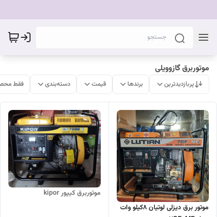
موتوربرق گازوویلی
پربازدیدترین
برندها
قیمت
دسته‌بندی
فقط محصو
موتوربرق کیپور kipor
موتور برق دیزلی لوتیان 8کیلو وات