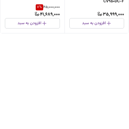
CV950DC-F
7
%
45,000,000
41,689,000
35,999,000
افزودن به سبد
افزودن به سبد