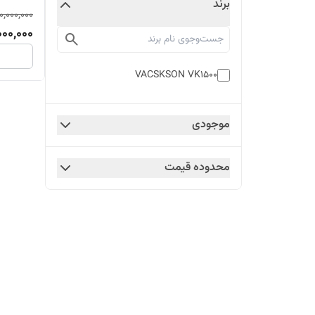
برند
0,000,000
000,000
VACSKSON VK1500
موجودی
محدوده قیمت