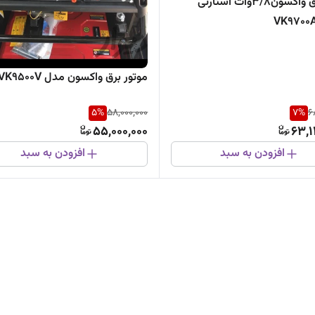
موتوربرق واکسون3/8وات استارتی
موتور برق واکسون مدل VK9500V
5
%
58,000,000
7
%
6
55,000,000
63,1
افزودن به سبد
افزودن به سبد