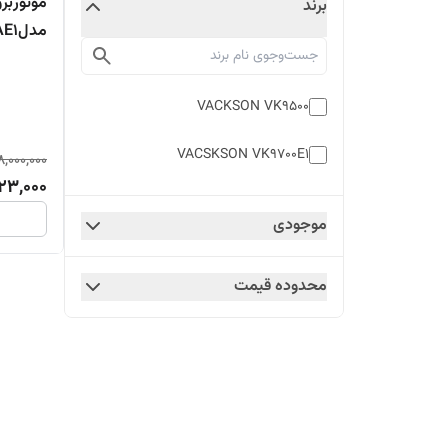
برند
مدلVK9700AE1
VACKSON VK9500
VACSKSON VK9700E1
8,000,000
23,000
موجودی
محدوده قیمت